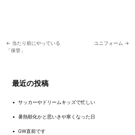
投
←
当たり前にやっている
ユニフォーム
→
「保管」
稿
ナ
ビ
最近の投稿
ゲ
ー
サッカーやドリームキッズで忙しい
シ
暑熱順化かと思いきや寒くなった日
ョ
ン
GW直前です