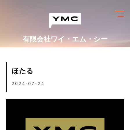
Skip
to
content
有限会社ワイ・エム・シー
ワイ・エム・シーにできること
めっき設備情報
ほたる
会社情報
2024-07-24
営業カレンダー
ブログ
採用情報
お問い合わせ