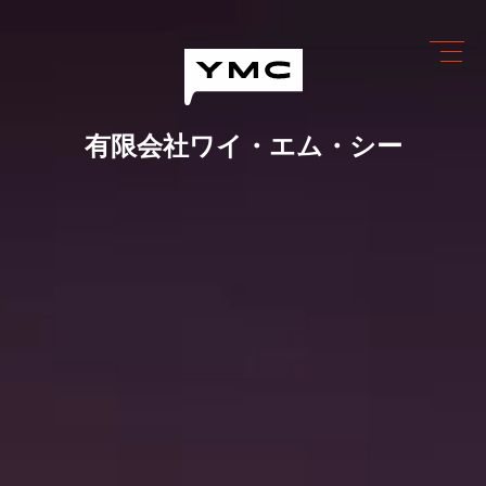
Skip
to
content
有限会社ワイ・エム・シー
ワイ・エム・シーにできること
めっき設備情報
会社情報
営業カレンダー
ブログ
採用情報
お問い合わせ