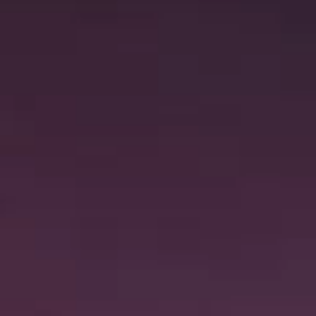
硬質クロムめっきとは？
無電解ニッケルめっきとは？
アルマイトとは？