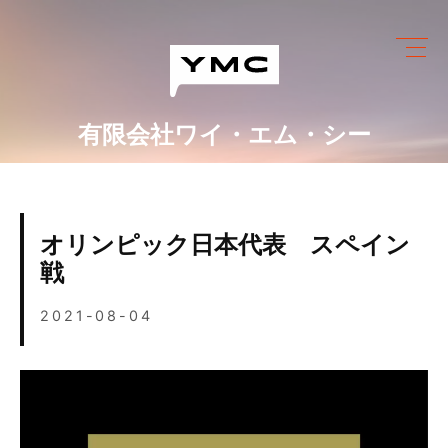
Skip
to
content
有限会社ワイ・エム・シー
ワイ・エム・シーにできること
めっき設備情報
オリンピック日本代表 スペイン
会社情報
戦
営業カレンダー
2021-08-04
ブログ
採用情報
お問い合わせ