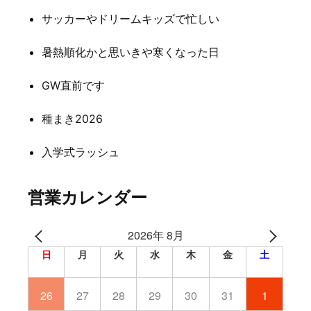
ー
サッカーやドリームキッズで忙しい
シ
暑熱順化かと思いきや寒くなった日
ョ
ン
GW直前です
種まき2026
入学式ラッシュ
営業カレンダー
2026年 8月
日
月
火
水
木
金
土
26
27
28
29
30
31
1