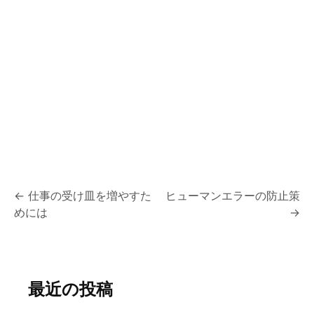
投
←
仕事の受け皿を増やすた
ヒューマンエラーの防止策
めには
→
稿
ナ
ビ
最近の投稿
ゲ