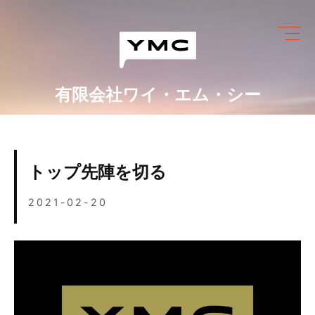
Skip
to
content
有限会社ワイ・エム・シー
ワイ・エム・シーにできること
めっき設備情報
トップ先陣を切る
会社情報
2021-02-20
営業カレンダー
ブログ
採用情報
お問い合わせ