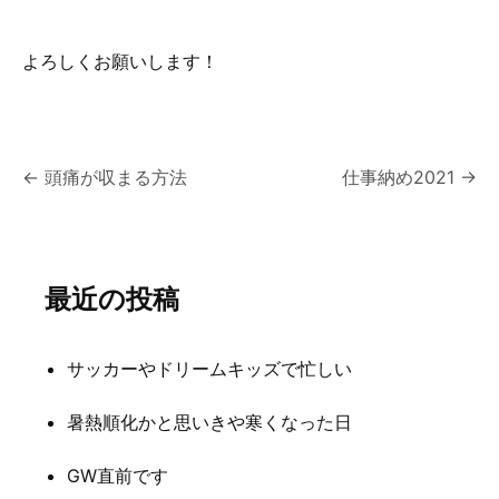
よろしくお願いします！
投
←
頭痛が収まる方法
仕事納め2021
→
稿
ナ
最近の投稿
ビ
ゲ
サッカーやドリームキッズで忙しい
ー
シ
暑熱順化かと思いきや寒くなった日
ョ
GW直前です