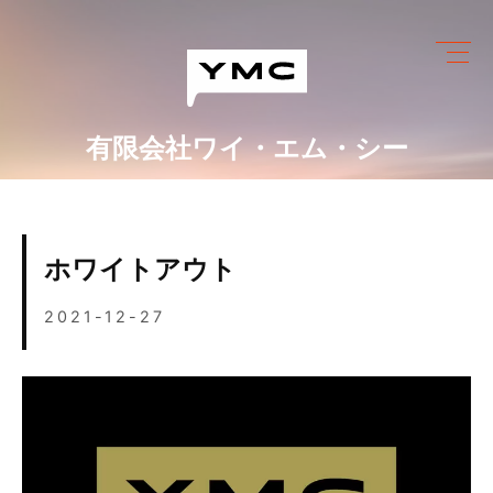
Skip
to
content
有限会社ワイ・エム・シー
ワイ・エム・シーにできること
めっき設備情報
ホワイトアウト
会社情報
2021-12-27
営業カレンダー
ブログ
採用情報
お問い合わせ