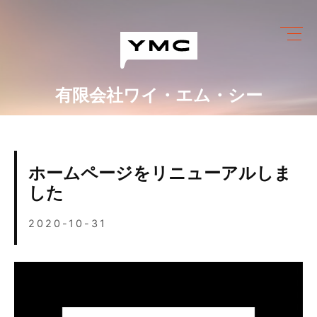
Skip
to
content
有限会社ワイ・エム・シー
ワイ・エム・シーにできること
めっき設備情報
ホームページをリニューアルしま
会社情報
した
営業カレンダー
2020-10-31
ブログ
採用情報
お問い合わせ