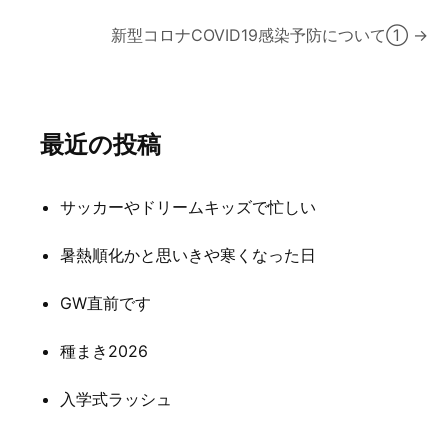
投
新型コロナCOVID19感染予防について①
→
稿
ナ
最近の投稿
ビ
ゲ
サッカーやドリームキッズで忙しい
ー
シ
暑熱順化かと思いきや寒くなった日
ョ
GW直前です
ン
種まき2026
入学式ラッシュ