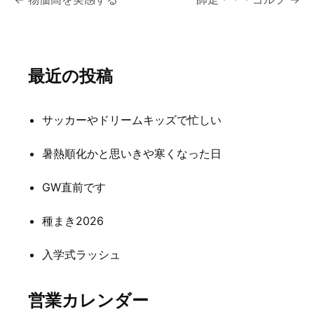
投
稿
ナ
最近の投稿
ビ
ゲ
サッカーやドリームキッズで忙しい
ー
シ
暑熱順化かと思いきや寒くなった日
ョ
GW直前です
ン
種まき2026
入学式ラッシュ
営業カレンダー