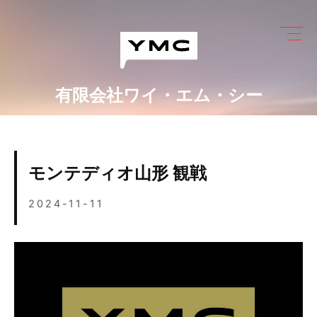
Skip
to
content
有限会社ワイ・エム・シー
ワイ・エム・シーにできること
めっき設備情報
モンテディオ山形 観戦
会社情報
2024-11-11
営業カレンダー
ブログ
採用情報
お問い合わせ