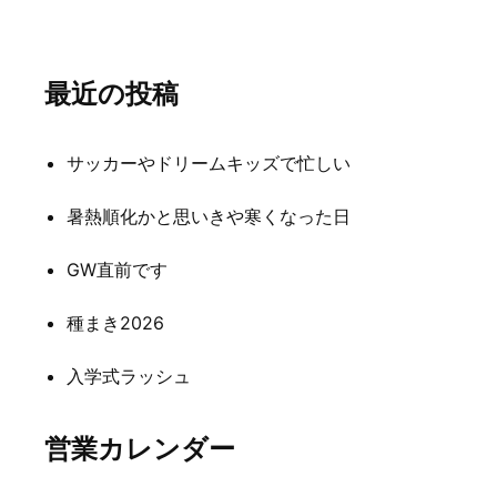
稿
ナ
最近の投稿
ビ
ゲ
サッカーやドリームキッズで忙しい
ー
シ
暑熱順化かと思いきや寒くなった日
ョ
GW直前です
ン
種まき2026
入学式ラッシュ
営業カレンダー