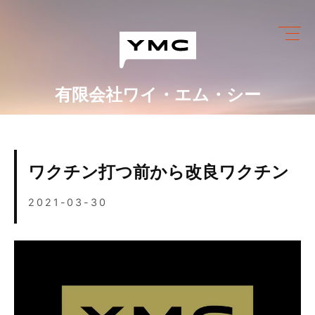
Skip
to
content
有限会社ワイ・エム・シー
ワイ・エム・シーにできること
めっき設備情報
ワクチン打つ前から改良ワクチン
会社情報
2021-03-30
営業カレンダー
ブログ
採用情報
お問い合わせ