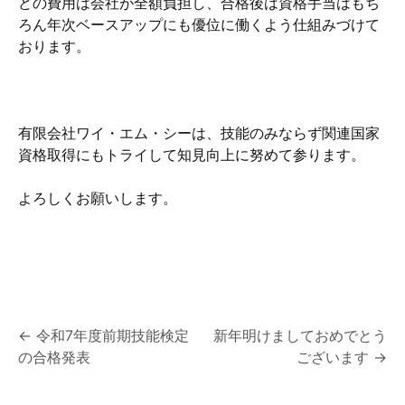
どの費用は会社が全額負担し、合格後は資格手当はもち
ろん年次ベースアップにも優位に働くよう仕組みづけて
おります。
有限会社ワイ・エム・シーは、技能のみならず関連国家
資格取得にもトライして知見向上に努めて参ります。
よろしくお願いします。
投
←
令和7年度前期技能検定
新年明けましておめでとう
の合格発表
ございます
→
稿
ナ