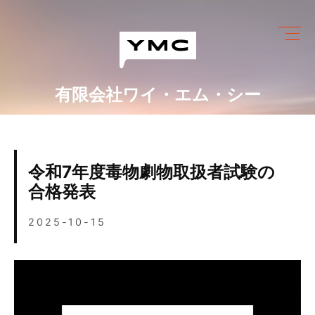
Skip
to
content
有限会社ワイ・エム・シー
ワイ・エム・シーにできること
めっき設備情報
令和7年度毒物劇物取扱者試験の
会社情報
合格発表
営業カレンダー
2025-10-15
ブログ
採用情報
お問い合わせ