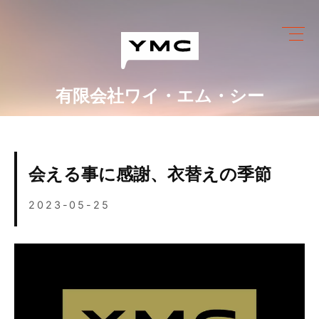
Skip
to
content
有限会社ワイ・エム・シー
ワイ・エム・シーにできること
めっき設備情報
会える事に感謝、衣替えの季節
会社情報
2023-05-25
営業カレンダー
ブログ
採用情報
お問い合わせ