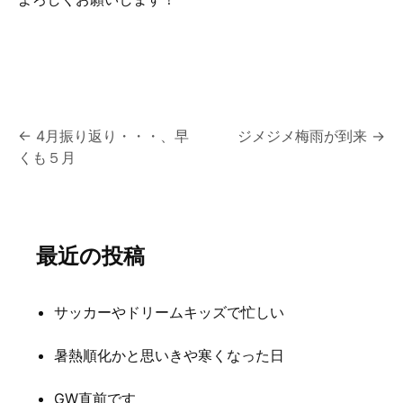
投
←
4月振り返り・・・、早
ジメジメ梅雨が到来
→
くも５月
稿
ナ
ビ
最近の投稿
ゲ
ー
サッカーやドリームキッズで忙しい
シ
暑熱順化かと思いきや寒くなった日
ョ
ン
GW直前です