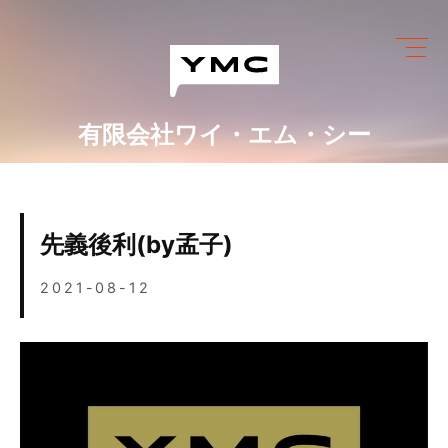
Skip
to
content
有限会社ワイ・エム・シー
ワイ・エム・シーにできること
めっき設備情報
先義後利(by孟子)
会社情報
2021-08-12
営業カレンダー
ブログ
採用情報
お問い合わせ