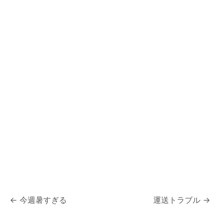
投
←
今週暑すぎる
運送トラブル
→
稿