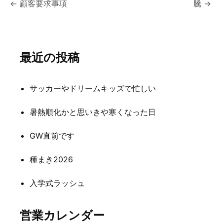
投
←
顧客要求事項
騰
→
稿
ナ
最近の投稿
ビ
ゲ
サッカーやドリームキッズで忙しい
ー
シ
暑熱順化かと思いきや寒くなった日
ョ
GW直前です
ン
種まき2026
入学式ラッシュ
営業カレンダー