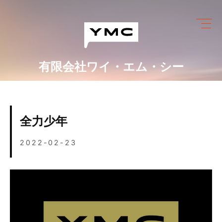
Skip
to
content
有限会社ワイ・エム・シー
ワイ・エム・シーにできること
めっき設備情報
全力少年
会社情報
2022-02-23
営業カレンダー
ブログ
採用情報
お問い合わせ