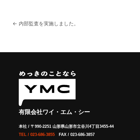
投
←
内部監査を実施しました。
稿
ナ
ビ
ゲ
ー
シ
ョ
有限会社ワイ・エム・シー
ン
本社 / 〒990-2251 山形県山形市立谷川4丁目3455-44
TEL /
023-686-3855
FAX / 023-686-3857