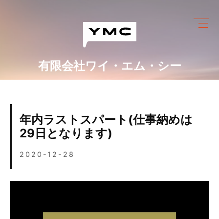
Skip
to
content
有限会社ワイ・エム・シー
ワイ・エム・シーにできること
めっき設備情報
年内ラストスパート(仕事納めは
会社情報
29日となります)
営業カレンダー
2020-12-28
ブログ
採用情報
お問い合わせ