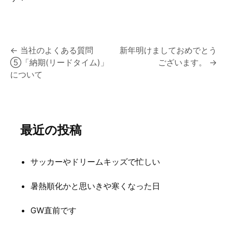
投
←
当社のよくある質問
新年明けましておめでとう
⑤「納期(リードタイム)」
ございます。
→
稿
について
ナ
ビ
ゲ
最近の投稿
ー
シ
サッカーやドリームキッズで忙しい
ョ
暑熱順化かと思いきや寒くなった日
ン
GW直前です