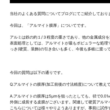
当社のよくある質問についてブログにてご紹介しており
今回は、「アルマイト膜厚」についてです。
アルミは鉄の約１/３程度の重さであり、他の金属成分
表面処理としては、アルマイトが最もポピュラーな処理
っき(硬質、装飾)の引き合いも多く、今後も多岐に渡っ
今回の質問は以下の通りです。
Q.アルマイトの膜厚(加工前後の寸法精度)について教え
A.アルマイトの膜厚は5μmを狙ったとしても、径で0.
外側に成長する皮膜がございます。関連して硬質アルマ
こちらについては様々やりようありますが、事前に試作