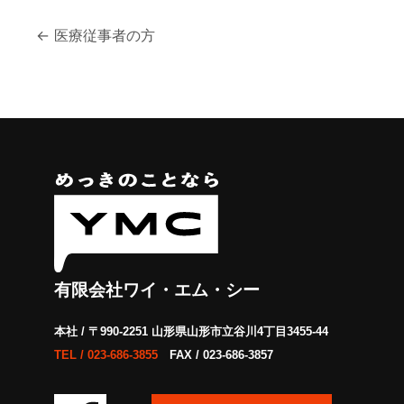
投
←
医療従事者の方
稿
ナ
ビ
ゲ
ー
シ
ョ
有限会社ワイ・エム・シー
ン
本社 / 〒990-2251 山形県山形市立谷川4丁目3455-44
TEL /
023-686-3855
FAX / 023-686-3857