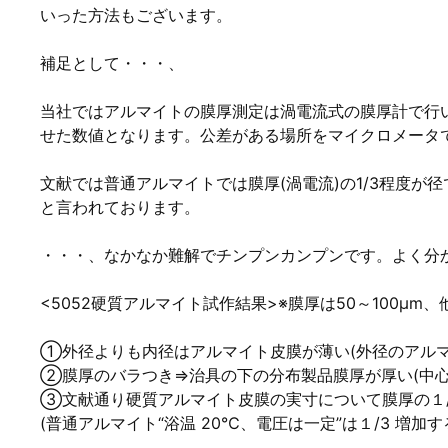
いった方法もございます。
補足として・・・、
当社ではアルマイトの膜厚測定は渦電流式の膜厚計で行
せた数値となります。公差がある場所をマイクロメータ
文献では普通アルマイトでは膜厚(渦電流)の1/3程度が
と言われております。
・・・、なかなか難解でチンプンカンプンです。よく分
<5052硬質アルマイト試作結果>※膜厚は50～100μ
①外径よりも内径はアルマイト皮膜が薄い(外径のアルマ
②膜厚のバラつき⇒治具の下の分布製品膜厚が厚い(中心
③文献通り硬質アルマイト皮膜の実寸について膜厚の１/
(普通アルマイト“浴温 20℃、電圧は一定”は１/3 増加