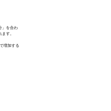
分」を合わ
れます。
径で増加する