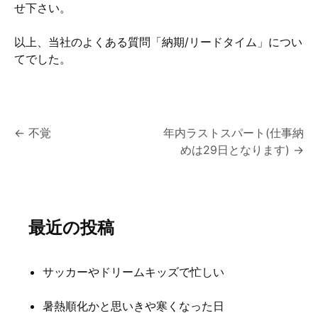
せ下さい。
以上、当社のよくある質問「納期/リードタイム」につい
てでした。
投
←
不覚
年内ラストスパート(仕事納
めは29日となります)
→
稿
ナ
ビ
最近の投稿
ゲ
ー
サッカーやドリームキッズで忙しい
シ
暑熱順化かと思いきや寒くなった日
ョ