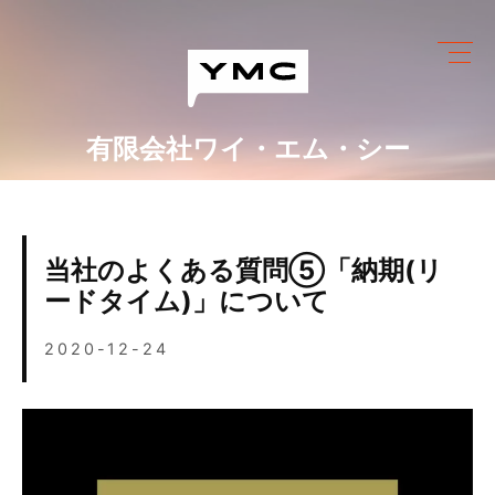
Skip
to
content
有限会社ワイ・エム・シー
ワイ・エム・シーにできること
めっき設備情報
当社のよくある質問⑤「納期(リ
会社情報
ードタイム)」について
営業カレンダー
2020-12-24
ブログ
採用情報
お問い合わせ