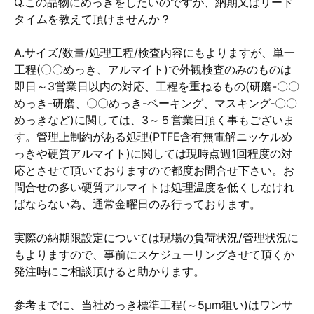
Q.この品物にめっきをしたいのですが、納期又はリード
タイムを教えて頂けませんか？
A.サイズ/数量/処理工程/検査内容にもよりますが、単一
工程(〇〇めっき、アルマイト)で外観検査のみのものは
即日～3営業日以内の対応、工程を重ねるもの(研磨-〇〇
めっき-研磨、〇〇めっき-ベーキング、マスキング‐〇〇
めっきなど)に関しては、3～５営業日頂く事もございま
す。管理上制約がある処理(PTFE含有無電解ニッケルめ
っきや硬質アルマイト)に関しては現時点週1回程度の対
応とさせて頂いておりますので都度お問合せ下さい。お
問合せの多い硬質アルマイトは処理温度を低くしなけれ
ばならない為、通常金曜日のみ行っております。
実際の納期限設定については現場の負荷状況/管理状況に
もよりますので、事前にスケジューリングさせて頂くか
発注時にご相談頂けると助かります。
参考までに、当社めっき標準工程(～5μm狙い)はワンサ