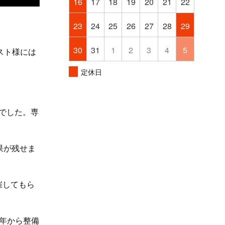
16
17
18
19
20
21
22
23
24
25
26
27
28
29
30
31
1
2
3
4
5
スト様には
定休日
でした。専
果が残せま
催してもら
年から整備