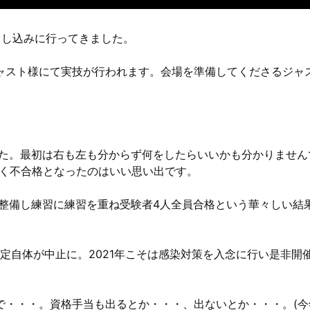
申し込みに行ってきました。
ャスト様にて実技が行われます。会場を準備してくださるジャ
した。最初は右も左も分からず何をしたらいいかも分かりません
良く不合格となったのはいい思い出です。
を整備し練習に練習を重ね受験者4人全員合格という華々しい結
検定自体が中止に。2021年こそは感染対策を入念に行い是非開
で・・・。資格手当も出るとか・・・、出ないとか・・・。(今