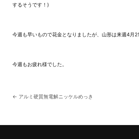
するそうです！)
今週も早いもので花金となりましたが、山形は来週4月
今週もお疲れ様でした。
投
←
アルミ硬質無電解ニッケルめっき
稿
ナ
ビ