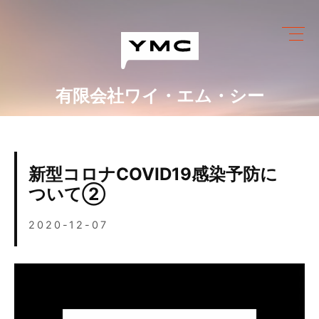
Skip
to
content
有限会社ワイ・エム・シー
ワイ・エム・シーにできること
めっき設備情報
新型コロナCOVID19感染予防に
会社情報
ついて②
営業カレンダー
2020-12-07
ブログ
採用情報
お問い合わせ