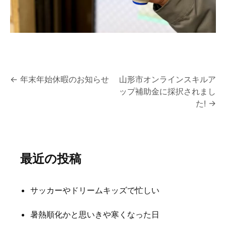
投
←
年末年始休暇のお知らせ
山形市オンラインスキルア
ップ補助金に採択されまし
稿
た!
→
ナ
ビ
ゲ
最近の投稿
ー
シ
サッカーやドリームキッズで忙しい
ョ
暑熱順化かと思いきや寒くなった日