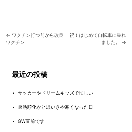
投
←
ワクチン打つ前から改良
祝！はじめて自転車に乗れ
ワクチン
ました。
→
稿
ナ
ビ
最近の投稿
ゲ
ー
サッカーやドリームキッズで忙しい
シ
暑熱順化かと思いきや寒くなった日
ョ
ン
GW直前です