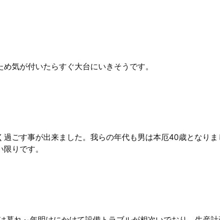
ため気が付いたらすぐ大台にいきそうです。
く過ごす事が出来ました。我らの年代も男は本厄40歳となりま
い限りです。
では暮れ～年明けにかけて設備トラブルが相次いでおり、生産計