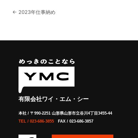
投
←
2023年仕事納め
稿
ナ
ビ
ゲ
ー
シ
ョ
有限会社ワイ・エム・シー
ン
本社 / 〒990-2251 山形県山形市立谷川4丁目3455-44
TEL /
023-686-3855
FAX / 023-686-3857