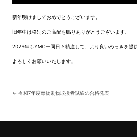
新年明けましておめでとうございます。
旧年中は格別のご高配を賜りありがとうございます。
2026年もYMC一同日々精進して、より良いめっきを
よろしくお願いいたします。
投
←
令和7年度毒物劇物取扱者試験の合格発表
稿
ナ
ビ