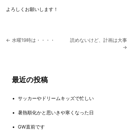
よろしくお願いします！
投
←
水曜19時は・・・・
読めないけど、計画は大事
→
稿
ナ
ビ
最近の投稿
ゲ
ー
サッカーやドリームキッズで忙しい
シ
暑熱順化かと思いきや寒くなった日
ョ
ン
GW直前です