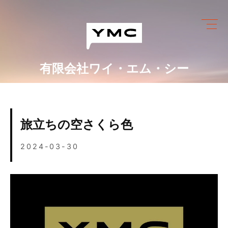
Skip
to
content
有限会社ワイ・エム・シー
ワイ・エム・シーにできること
めっき設備情報
旅立ちの空さくら色
会社情報
2024-03-30
営業カレンダー
ブログ
採用情報
お問い合わせ