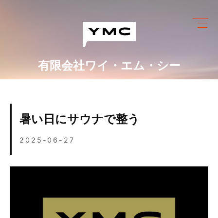
Skip
to
content
有限会社ワイ・エム・シー
ワイ・エム・シーにできること
めっき設備情報
暑い日にサウナで整う
会社情報
2025-06-27
営業カレンダー
ブログ
採用情報
お問い合わせ