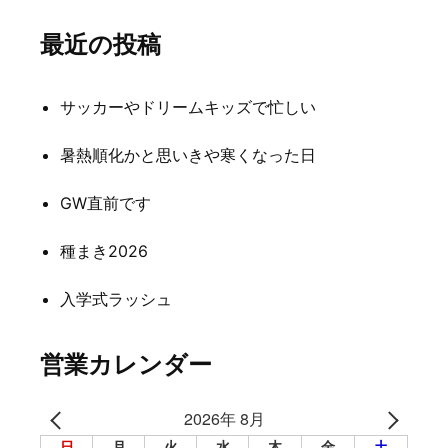
ナ
最近の投稿
ビ
ゲ
サッカーやドリームキッズで忙しい
ー
シ
暑熱順化かと思いきや寒くなった日
ョ
GW直前です
ン
種まき2026
入学式ラッシュ
営業カレンダー
2026年 8月
日
月
火
水
木
金
土