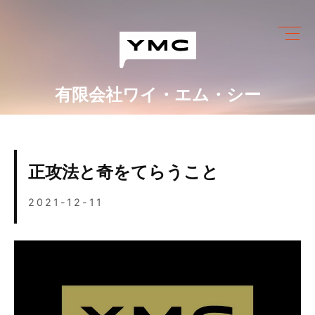
Skip
to
content
有限会社ワイ・エム・シー
ワイ・エム・シーにできること
めっき設備情報
正攻法と奇をてらうこと
会社情報
2021-12-11
営業カレンダー
ブログ
採用情報
お問い合わせ