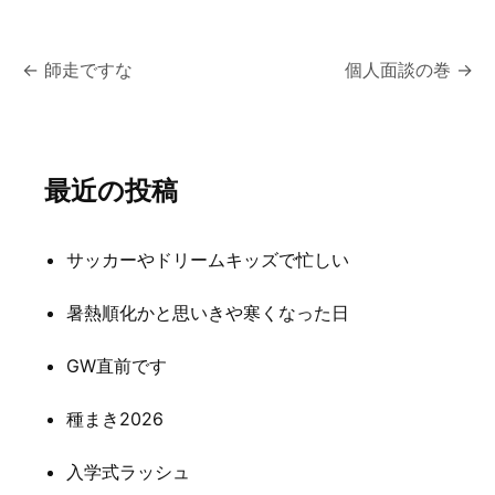
投
←
師走ですな
個人面談の巻
→
稿
ナ
最近の投稿
ビ
ゲ
サッカーやドリームキッズで忙しい
ー
シ
暑熱順化かと思いきや寒くなった日
ョ
GW直前です
ン
種まき2026
入学式ラッシュ