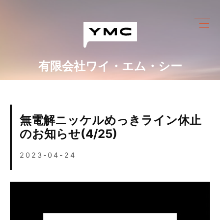
Skip
to
content
有限会社ワイ・エム・シー
ワイ・エム・シーにできること
めっき設備情報
無電解ニッケルめっきライン休止
会社情報
のお知らせ(4/25)
営業カレンダー
2023-04-24
ブログ
採用情報
お問い合わせ