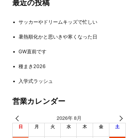
最近の投稿
ー
シ
サッカーやドリームキッズで忙しい
ョ
暑熱順化かと思いきや寒くなった日
ン
GW直前です
種まき2026
入学式ラッシュ
営業カレンダー
2026年 8月
日
月
火
水
木
金
土