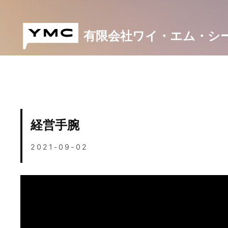
Skip
to
content
有限会社ワイ・エム・シ
経営手腕
2021-09-02