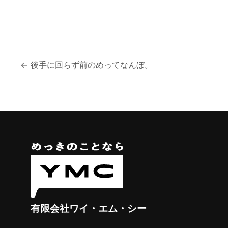
投
←
後手に回らず前のめってなんぼ。
稿
ナ
ビ
ゲ
ー
シ
ョ
有限会社ワイ・エム・シー
ン