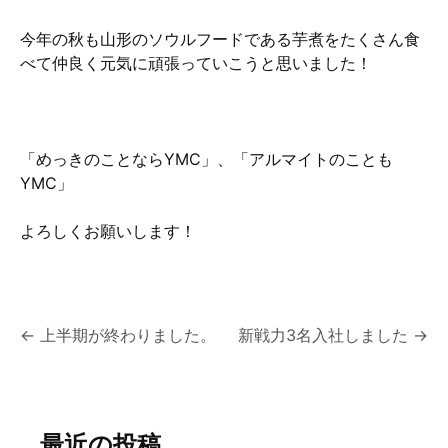
今年の秋も山形のソウルフードである芋煮をたくさん食
べて仲良く元気に頑張っていこうと思いました！
「めっきのことならYMC」、「アルマイトのことも
YMC」
よろしくお願いします！
投
←
上半期が終わりました。
新戦力3名入社しました
→
稿
ナ
最近の投稿
ビ