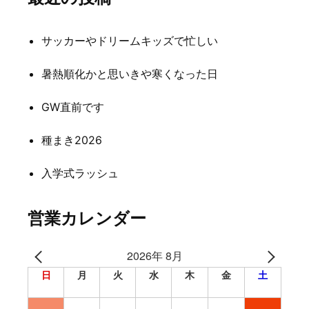
ゲ
サッカーやドリームキッズで忙しい
ー
シ
暑熱順化かと思いきや寒くなった日
ョ
GW直前です
ン
種まき2026
入学式ラッシュ
営業カレンダー
2026年 8月
日
月
火
水
木
金
土