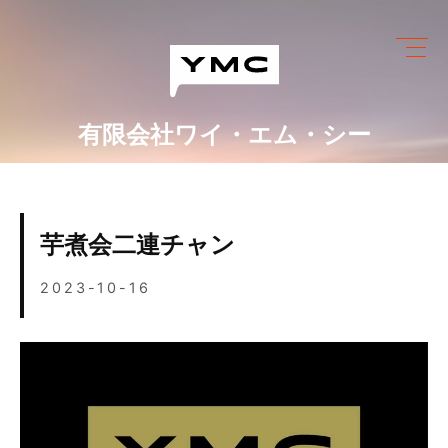
Skip
to
content
有限会社ワイ・エム・シー
ワイ・エム・シーにできること
めっき設備情報
芋煮会二連チャン
会社情報
2023-10-16
営業カレンダー
ブログ
採用情報
お問い合わせ