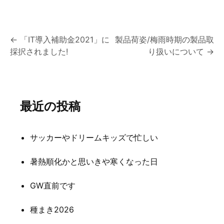
投
←
「IT導入補助金2021」に
製品荷姿/梅雨時期の製品取
採択されました!
り扱いについて
→
稿
ナ
ビ
最近の投稿
ゲ
ー
サッカーやドリームキッズで忙しい
シ
暑熱順化かと思いきや寒くなった日
ョ
ン
GW直前です
種まき2026