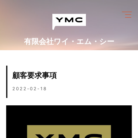
Skip
to
content
有限会社ワイ・エム・シー
ワイ・エム・シーにできること
めっき設備情報
顧客要求事項
会社情報
2022-02-18
営業カレンダー
ブログ
採用情報
お問い合わせ