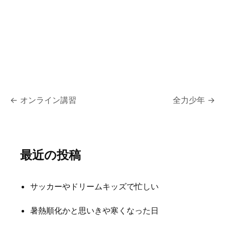
投
←
オンライン講習
全力少年
→
稿
ナ
最近の投稿
ビ
ゲ
サッカーやドリームキッズで忙しい
ー
シ
暑熱順化かと思いきや寒くなった日