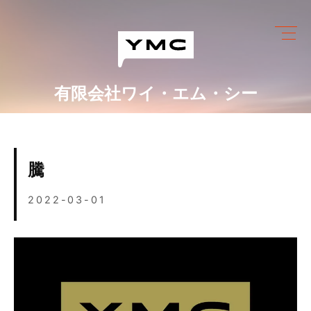
Skip
to
content
有限会社ワイ・エム・シー
ワイ・エム・シーにできること
めっき設備情報
騰
会社情報
2022-03-01
営業カレンダー
ブログ
採用情報
お問い合わせ