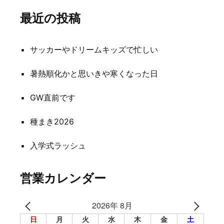
ナ
最近の投稿
ビ
ゲ
サッカーやドリームキッズで忙しい
ー
シ
暑熱順化かと思いきや寒くなった日
ョ
GW直前です
ン
種まき2026
入学式ラッシュ
営業カレンダー
2026年 8月
日
月
火
水
木
金
土