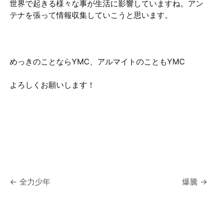
世界で起きる様々な事が生活に影響していますね。アン
テナを張って情報収集していこうと思います。
めっきのことならYMC、アルマイトのこともYMC
よろしくお願いします！
投
←
全力少年
爆騰
→
稿