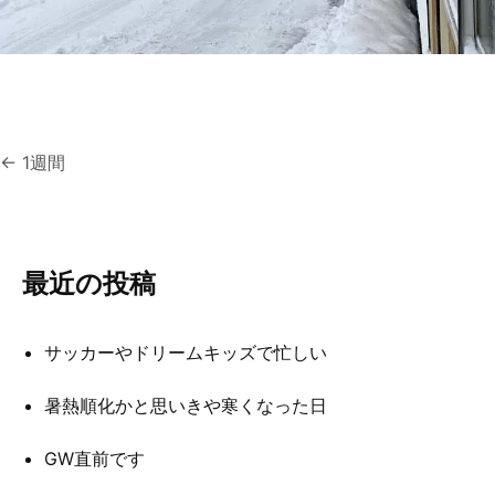
硬質クロムめっきとは？
無電解ニッケルめっきとは？
アルマイトとは？
投
←
1週間
稿
ナ
最近の投稿
ビ
ゲ
サッカーやドリームキッズで忙しい
ー
シ
暑熱順化かと思いきや寒くなった日
ョ
GW直前です
ン