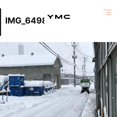
Skip
to
content
IMG_6498
有限会社ワイ・エム・シー
ワイ・エム・シーにできること
めっき設備情報
会社情報
営業カレンダー
ブログ
採用情報
お問い合わせ