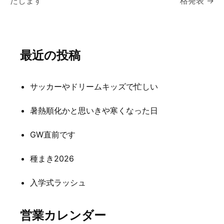
たします
格発表
→
稿
ナ
ビ
最近の投稿
ゲ
ー
サッカーやドリームキッズで忙しい
シ
暑熱順化かと思いきや寒くなった日
ョ
ン
GW直前です
種まき2026
入学式ラッシュ
営業カレンダー