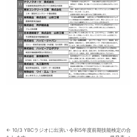
投
←
10/3 YBCラジオに出演い
令和5年度前期技能検定の合