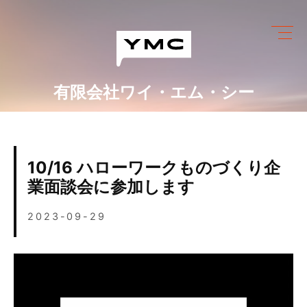
Skip
to
content
有限会社ワイ・エム・シー
ワイ・エム・シーにできること
めっき設備情報
10/16 ハローワークものづくり企
会社情報
業面談会に参加します
営業カレンダー
2023-09-29
ブログ
採用情報
お問い合わせ