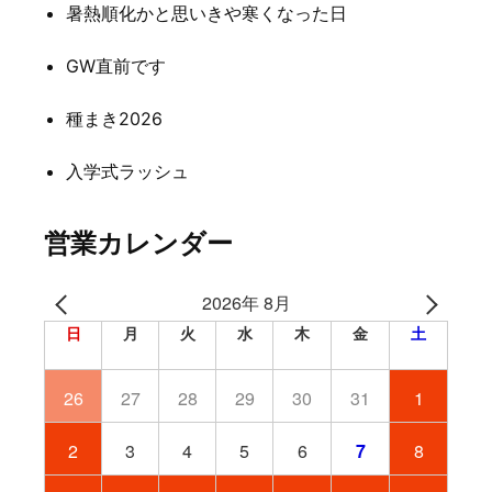
暑熱順化かと思いきや寒くなった日
ョ
ン
GW直前です
種まき2026
入学式ラッシュ
営業カレンダー
2026年 8月
日
月
火
水
木
金
土
26
27
28
29
30
31
1
2
3
4
5
6
7
8