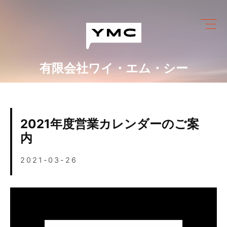
Skip
to
content
有限会社ワイ・エム・シー
ワイ・エム・シーにできること
めっき設備情報
2021年度営業カレンダーのご案
会社情報
内
営業カレンダー
2021-03-26
ブログ
採用情報
お問い合わせ