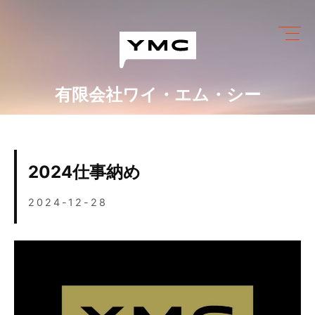
Skip
to
content
有限会社ワイ・エム・シー
ワイ・エム・シーにできること
めっき設備情報
2024仕事納め
会社情報
2024-12-28
営業カレンダー
ブログ
採用情報
お問い合わせ