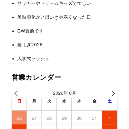
サッカーやドリームキッズで忙しい
シ
暑熱順化かと思いきや寒くなった日
ョ
ン
GW直前です
種まき2026
入学式ラッシュ
営業カレンダー
2026年 8月
日
月
火
水
木
金
土
26
27
28
29
30
31
1