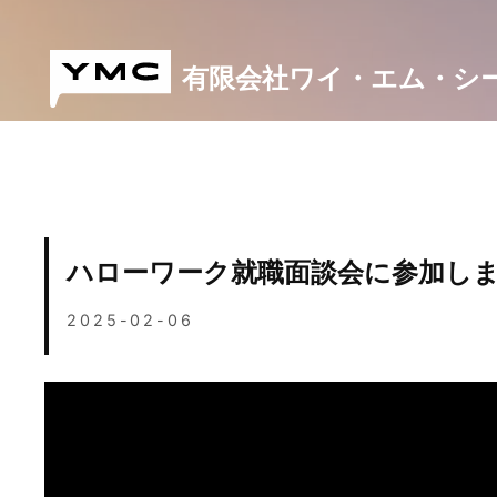
Skip
to
content
有限会社ワイ・エム・シ
ハローワーク就職面談会に参加し
2025-02-06