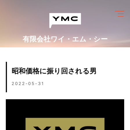
Skip
to
content
有限会社ワイ・エム・シー
ワイ・エム・シーにできること
めっき設備情報
昭和価格に振り回される男
会社情報
2022-05-31
営業カレンダー
ブログ
採用情報
お問い合わせ