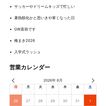
ー
サッカーやドリームキッズで忙しい
シ
暑熱順化かと思いきや寒くなった日
ョ
ン
GW直前です
種まき2026
入学式ラッシュ
営業カレンダー
2026年 8月
日
月
火
水
木
金
土
26
27
28
29
30
31
1