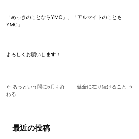
「めっきのことならYMC」、「アルマイトのことも
YMC」
よろしくお願いします！
投
←
あっという間に5月も終
健全に在り続けること
→
わる
稿
ナ
ビ
最近の投稿
ゲ