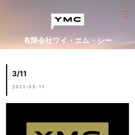
Skip
to
content
有限会社ワイ・エム・シー
ワイ・エム・シーにできること
めっき設備情報
3/11
会社情報
2021-03-11
営業カレンダー
ブログ
採用情報
お問い合わせ