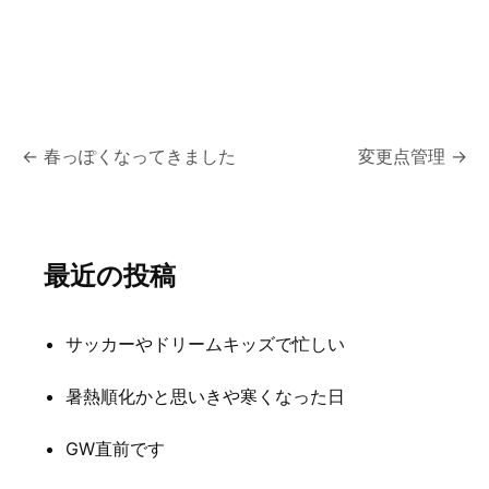
投
←
春っぽくなってきました
変更点管理
→
稿
ナ
最近の投稿
ビ
ゲ
サッカーやドリームキッズで忙しい
ー
シ
暑熱順化かと思いきや寒くなった日
ョ
GW直前です
ン