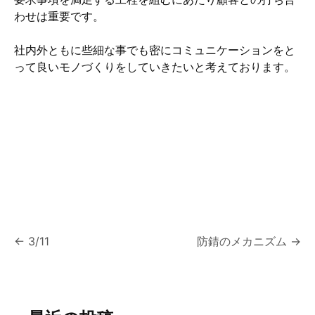
わせは重要です。
社内外ともに些細な事でも密にコミュニケーションをと
って良いモノづくりをしていきたいと考えております。
投
←
3/11
防錆のメカニズム
→
稿
ナ