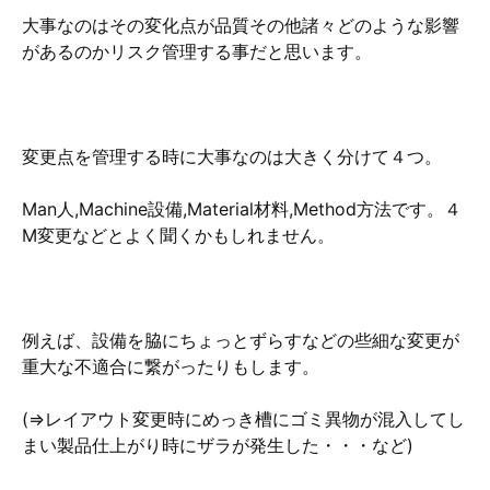
大事なのはその変化点が品質その他諸々どのような影響
があるのかリスク管理する事だと思います。
変更点を管理する時に大事なのは大きく分けて４つ。
Man
人
,Machine
設備
,Material
材料
,Method
方法
です。４
M変更などとよく聞くかもしれません。
例えば、設備を脇にちょっとずらすなどの些細な変更が
重大な不適合に繋がったりもします。
(⇒レイアウト変更時にめっき槽にゴミ異物が混入してし
まい製品仕上がり時にザラが発生した・・・など)