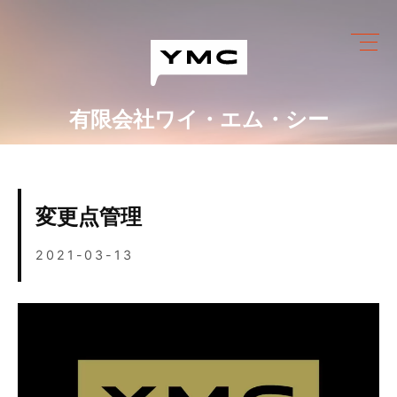
Skip
to
content
有限会社ワイ・エム・シー
ワイ・エム・シーにできること
めっき設備情報
変更点管理
会社情報
2021-03-13
営業カレンダー
ブログ
採用情報
お問い合わせ