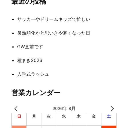
最近の投稿
ビ
ゲ
サッカーやドリームキッズで忙しい
ー
シ
暑熱順化かと思いきや寒くなった日
ョ
GW直前です
ン
種まき2026
入学式ラッシュ
営業カレンダー
2026年 8月
日
月
火
水
木
金
土